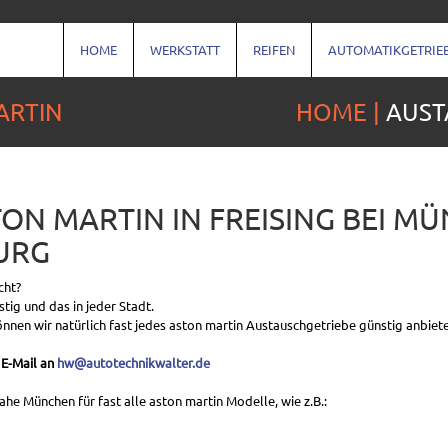
HOME
WERKSTATT
REIFEN
AUTOMATIKGETRIE
ARTIN
HOME
AUST
ON MARTIN IN FREISING BEI M
URG
cht?
tig und das in jeder Stadt.
nnen wir natürlich fast jedes aston martin Austauschgetriebe günstig anbiet
 E-Mail an
hw@autotechnikwalter.de
e München für fast alle aston martin Modelle, wie z.B.: