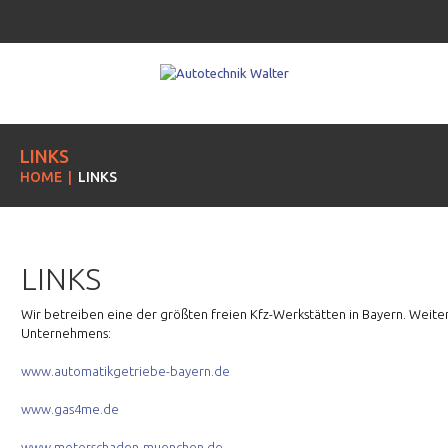
LINKS
HOME
LINKS
LINKS
Wir betreiben eine der größten freien Kfz-Werkstätten in Bayern. Weite
Unternehmens:
www.automatikgetriebe-bayern.de
www.gas4me.de
www.motorschaden-muenchen.de