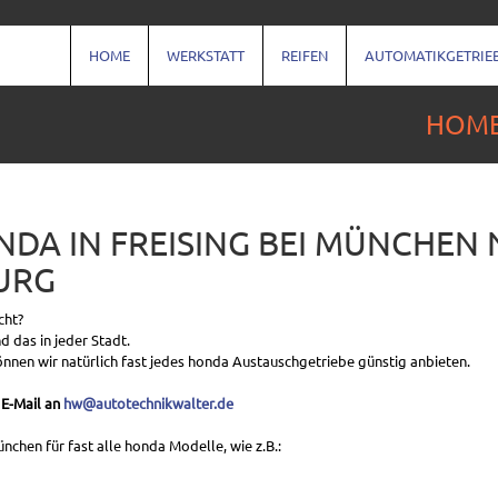
HOME
WERKSTATT
REIFEN
AUTOMATIKGETRIE
HOM
DA IN FREISING BEI MÜNCHEN
URG
cht?
 das in jeder Stadt.
önnen wir natürlich fast jedes honda Austauschgetriebe günstig anbieten.
 E-Mail an
hw@autotechnikwalter.de
hen für fast alle honda Modelle, wie z.B.: