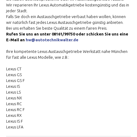
Wir reparieren Ihr Lexus Automatikgetriebe kostengünstig und das in
jeder Stadt.
Falls Sie doch ein Austauschgetriebe verbaut haben wollen, können
wir natürlich fast jedes Lexus Austauschgetriebe günstig anbieten.
Bei uns erhalten Sie beste Qualität zu einem fairen Preis.
Rufen Sie uns an unter 08161/99750 oder schicken Sie uns eine
E-Mail an
hw@autotechnikwalter.de
Ihre kompetente Lexus Austauschgetriebe Werkstatt nahe München
für fast alle Lexus Modelle, wie z.B.:
Lexus CT
Lexus GS
Lexus GS F
Lexus IS
Lexus LS
Lexus NX
Lexus RC
Lexus RC F
Lexus RX
Lexus IS F
Lexus LFA