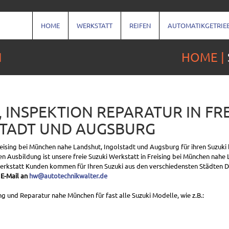
HOME
WERKSTATT
REIFEN
AUTOMATIKGETRIE
N
HOME
, INSPEKTION REPARATUR IN FR
STADT UND AUGSBURG
reising bei München nahe Landshut, Ingolstadt und Augsburg für ihren Suzuki 
n Ausbildung ist unsere freie Suzuki Werkstatt in Freising bei München nahe
Werkstatt Kunden kommen für Ihren Suzuki aus den verschiedensten Städten 
 E-Mail an
hw@autotechnikwalter.de
g und Reparatur nahe München für fast alle Suzuki Modelle, wie z.B.: