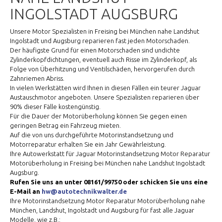
INGOLSTADT AUGSBURG
Unsere Motor Spezialisten in Freising bei München nahe Landshut
Ingolstadt und Augsburg reparieren fast jeden Motorschaden.
Der häufigste Grund für einen Motorschaden sind undichte
Zylinderkopfdichtungen, eventuell auch Risse im Zylinderkopf, als
Folge von Überhitzung und Ventilschäden, hervorgerufen durch
Zahnriemen Abriss.
In vielen Werkstätten wird Ihnen in diesen Fällen ein teurer Jaguar
Austauschmotor angeboten. Unsere Spezialisten reparieren über
90% dieser Fälle kostengünstig.
Für die Dauer der Motorüberholung können Sie gegen einen
geringen Betrag ein Fahrzeug mieten.
Auf die von uns durchgeführte Motorinstandsetzung und
Motorreparatur erhalten Sie ein Jahr Gewährleistung.
Ihre Autowerkstatt für Jaguar Motorinstandsetzung Motor Reparatur
Motorüberholung in Freising bei München nahe Landshut Ingolstadt
Augsburg.
Rufen Sie uns an unter 08161/99750 oder schicken Sie uns eine
E-Mail an
hw@autotechnikwalter.de
Ihre Motorinstandsetzung Motor Reparatur Motorüberholung nahe
München, Landshut, Ingolstadt und Augsburg für fast alle Jaguar
Modelle, wie z.B.: