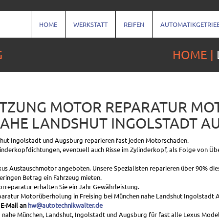
HOME
WERKSTATT
REIFEN
AUTOMATIKGETRIE
G
HOME
ETZUNG MOTOR REPARATUR M
NAHE LANDSHUT INGOLSTADT A
shut Ingolstadt und Augsburg reparieren fast jeden Motorschaden.
linderkopfdichtungen, eventuell auch Risse im Zylinderkopf, als Folge von Ü
Lexus Austauschmotor angeboten. Unsere Spezialisten reparieren über 90% die
ringen Betrag ein Fahrzeug mieten.
reparatur erhalten Sie ein Jahr Gewährleistung.
aratur Motorüberholung in Freising bei München nahe Landshut Ingolstadt 
 E-Mail an
hw@autotechnikwalter.de
he München, Landshut, Ingolstadt und Augsburg für fast alle Lexus Modelle