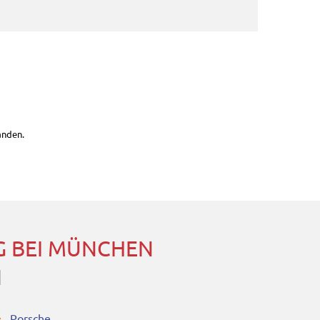
anden.
 BEI MÜNCHEN
N
Porsche