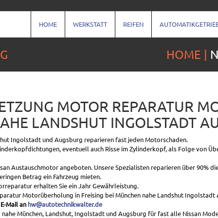
HOME
WERKSTATT
REIFEN
AUTOMATIKGETRIE
NG
HOME
N
SETZUNG MOTOR REPARATUR 
NAHE LANDSHUT INGOLSTADT A
shut Ingolstadt und Augsburg reparieren fast jeden Motorschaden.
linderkopfdichtungen, eventuell auch Risse im Zylinderkopf, als Folge von Ü
Nissan Austauschmotor angeboten. Unsere Spezialisten reparieren über 90% die
ringen Betrag ein Fahrzeug mieten.
reparatur erhalten Sie ein Jahr Gewährleistung.
paratur Motorüberholung in Freising bei München nahe Landshut Ingolstadt
 E-Mail an
hw@autotechnikwalter.de
he München, Landshut, Ingolstadt und Augsburg für fast alle Nissan Modell