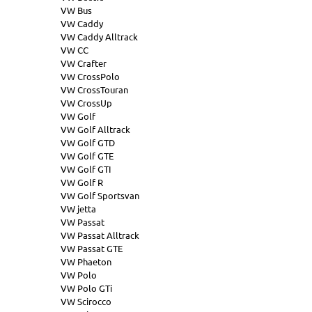
VW Bus
VW Caddy
VW Caddy Alltrack
VW CC
VW Crafter
VW CrossPolo
VW CrossTouran
VW CrossUp
VW Golf
VW Golf Alltrack
VW Golf GTD
VW Golf GTE
VW Golf GTI
VW Golf R
VW Golf Sportsvan
VW jetta
VW Passat
VW Passat Alltrack
VW Passat GTE
VW Phaeton
VW Polo
VW Polo GTi
VW Scirocco