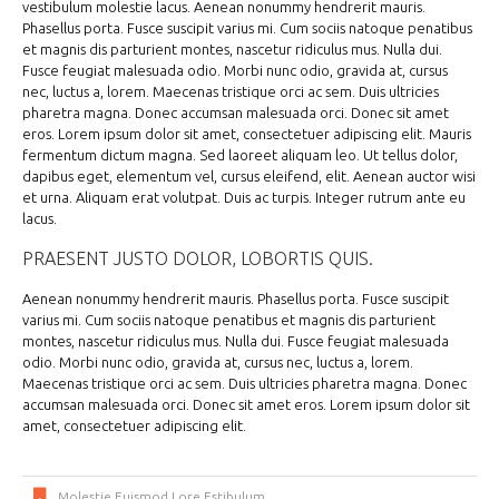
vestibulum molestie lacus. Aenean nonummy hendrerit mauris.
Phasellus porta. Fusce suscipit varius mi. Cum sociis natoque penatibus
et magnis dis parturient montes, nascetur ridiculus mus. Nulla dui.
Fusce feugiat malesuada odio. Morbi nunc odio, gravida at, cursus
nec, luctus a, lorem. Maecenas tristique orci ac sem. Duis ultricies
pharetra magna. Donec accumsan malesuada orci. Donec sit amet
eros. Lorem ipsum dolor sit amet, consectetuer adipiscing elit. Mauris
fermentum dictum magna. Sed laoreet aliquam leo. Ut tellus dolor,
dapibus eget, elementum vel, cursus eleifend, elit. Aenean auctor wisi
et urna. Aliquam erat volutpat. Duis ac turpis. Integer rutrum ante eu
lacus.
PRAESENT JUSTO DOLOR, LOBORTIS QUIS.
Aenean nonummy hendrerit mauris. Phasellus porta. Fusce suscipit
varius mi. Cum sociis natoque penatibus et magnis dis parturient
montes, nascetur ridiculus mus. Nulla dui. Fusce feugiat malesuada
odio. Morbi nunc odio, gravida at, cursus nec, luctus a, lorem.
Maecenas tristique orci ac sem. Duis ultricies pharetra magna. Donec
accumsan malesuada orci. Donec sit amet eros. Lorem ipsum dolor sit
amet, consectetuer adipiscing elit.
Molestie Euismod Lore Estibulum