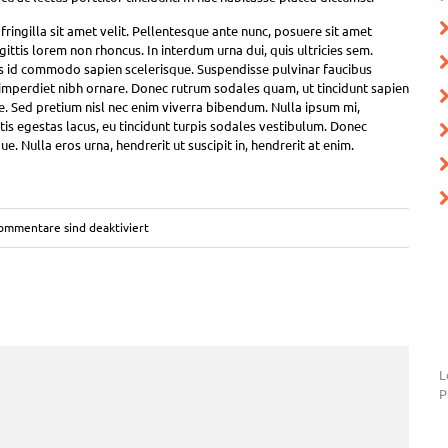
 fringilla sit amet velit. Pellentesque ante nunc, posuere sit amet
ttis lorem non rhoncus. In interdum urna dui, quis ultricies sem.
s id commodo sapien scelerisque. Suspendisse pulvinar faucibus
a imperdiet nibh ornare. Donec rutrum sodales quam, ut tincidunt sapien
. Sed pretium nisl nec enim viverra bibendum. Nulla ipsum mi,
gittis egestas lacus, eu tincidunt turpis sodales vestibulum. Donec
. Nulla eros urna, hendrerit ut suscipit in, hendrerit at enim.
ommentare sind deaktiviert
L
P