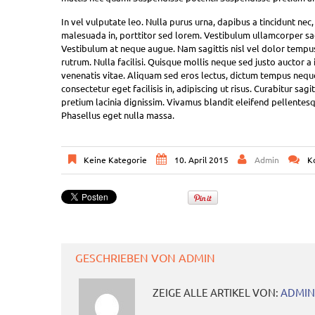
In vel vulputate leo. Nulla purus urna, dapibus a tincidunt nec,
malesuada in, porttitor sed lorem. Vestibulum ullamcorper sagi
Vestibulum at neque augue. Nam sagittis nisl vel dolor tempu
rutrum. Nulla facilisi. Quisque mollis neque sed justo auctor 
venenatis vitae. Aliquam sed eros lectus, dictum tempus neque
consectetur eget facilisis in, adipiscing ut risus. Curabitur sa
pretium lacinia dignissim. Vivamus blandit eleifend pellentesque
Phasellus eget nulla massa.
Keine Kategorie
10. April 2015
Admin
K
GESCHRIEBEN VON
ADMIN
ZEIGE ALLE ARTIKEL VON:
ADMIN