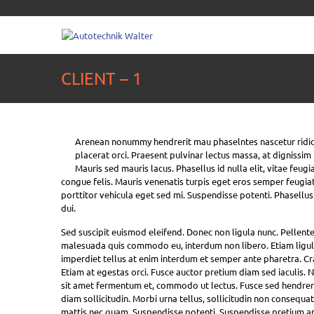
CLIENT – 1
Arenean nonummy hendrerit mau phaselntes nascetur ridic ul
placerat orci. Praesent pulvinar lectus massa, at dignissim
Mauris sed mauris lacus. Phasellus id nulla elit, vitae feugia
congue felis. Mauris venenatis turpis eget eros semper feugiat
porttitor vehicula eget sed mi. Suspendisse potenti. Phasellus 
dui.
Sed suscipit euismod eleifend. Donec non ligula nunc. Pellent
malesuada quis commodo eu, interdum non libero. Etiam ligula
imperdiet tellus at enim interdum et semper ante pharetra. Cras
Etiam at egestas orci. Fusce auctor pretium diam sed iaculis. 
sit amet fermentum et, commodo ut lectus. Fusce sed hendreri
diam sollicitudin. Morbi urna tellus, sollicitudin non consequat
mattis nec quam. Suspendisse potenti. Suspendisse pretium arcu