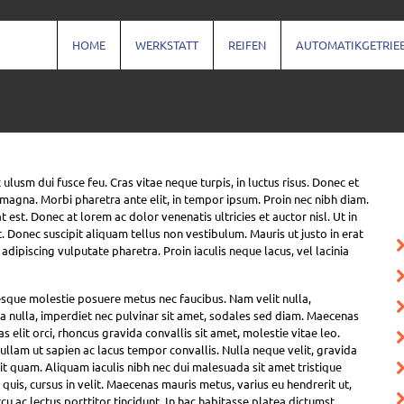
HOME
WERKSTATT
REIFEN
AUTOMATIKGETRIE
usm dui fusce feu. Cras vitae neque turpis, in luctus risus. Donec et
 magna. Morbi pharetra ante elit, in tempor ipsum. Proin nec nibh diam.
t est. Donec at lorem ac dolor venenatis ultricies et auctor nisl. Ut in
. Donec suscipit aliquam tellus non vestibulum. Mauris ut justo in erat
adipiscing vulputate pharetra. Proin iaculis neque lacus, vel lacinia
esque molestie posuere metus nec faucibus. Nam velit nulla,
 nulla, imperdiet nec pulvinar sit amet, sodales sed diam. Maecenas
 elit orci, rhoncus gravida convallis sit amet, molestie vitae leo.
Nullam ut sapien ac lacus tempor convallis. Nulla neque velit, gravida
t quam. Aliquam iaculis nibh nec dui malesuada sit amet tristique
 quis, cursus in velit. Maecenas mauris metus, varius eu hendrerit ut,
 ac lectus porttitor tincidunt. In hac habitasse platea dictumst.