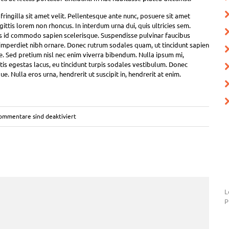
 fringilla sit amet velit. Pellentesque ante nunc, posuere sit amet
ttis lorem non rhoncus. In interdum urna dui, quis ultricies sem.
s id commodo sapien scelerisque. Suspendisse pulvinar faucibus
a imperdiet nibh ornare. Donec rutrum sodales quam, ut tincidunt sapien
. Sed pretium nisl nec enim viverra bibendum. Nulla ipsum mi,
gittis egestas lacus, eu tincidunt turpis sodales vestibulum. Donec
. Nulla eros urna, hendrerit ut suscipit in, hendrerit at enim.
ommentare sind deaktiviert
L
P