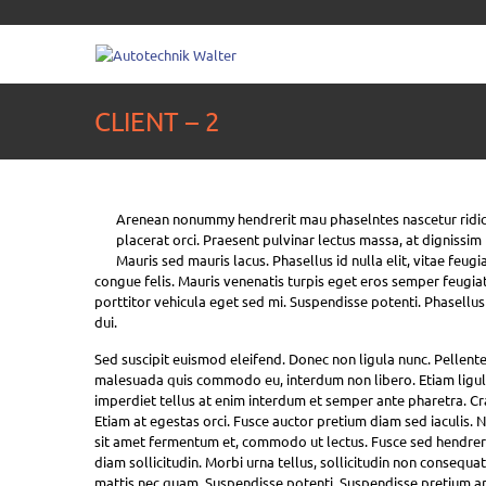
CLIENT – 2
Arenean nonummy hendrerit mau phaselntes nascetur ridic ul
placerat orci. Praesent pulvinar lectus massa, at dignissim
Mauris sed mauris lacus. Phasellus id nulla elit, vitae feugia
congue felis. Mauris venenatis turpis eget eros semper feugiat
porttitor vehicula eget sed mi. Suspendisse potenti. Phasellus 
dui.
Sed suscipit euismod eleifend. Donec non ligula nunc. Pellent
malesuada quis commodo eu, interdum non libero. Etiam ligula
imperdiet tellus at enim interdum et semper ante pharetra. Cras
Etiam at egestas orci. Fusce auctor pretium diam sed iaculis. 
sit amet fermentum et, commodo ut lectus. Fusce sed hendreri
diam sollicitudin. Morbi urna tellus, sollicitudin non consequat
mattis nec quam. Suspendisse potenti. Suspendisse pretium arcu