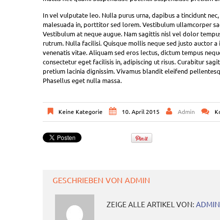
In vel vulputate leo. Nulla purus urna, dapibus a tincidunt nec,
malesuada in, porttitor sed lorem. Vestibulum ullamcorper sagi
Vestibulum at neque augue. Nam sagittis nisl vel dolor tempu
rutrum. Nulla facilisi. Quisque mollis neque sed justo auctor 
venenatis vitae. Aliquam sed eros lectus, dictum tempus neque
consectetur eget facilisis in, adipiscing ut risus. Curabitur sa
pretium lacinia dignissim. Vivamus blandit eleifend pellentesque
Phasellus eget nulla massa.
Keine Kategorie
10. April 2015
Admin
K
GESCHRIEBEN VON
ADMIN
ZEIGE ALLE ARTIKEL VON:
ADMIN