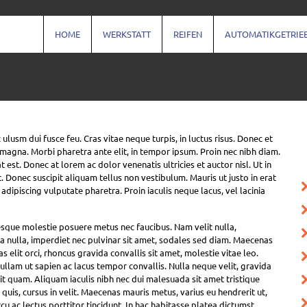
HOME
WERKSTATT
REIFEN
AUTOMATIKGETRIE
usm dui fusce feu. Cras vitae neque turpis, in luctus risus. Donec et
 magna. Morbi pharetra ante elit, in tempor ipsum. Proin nec nibh diam.
t est. Donec at lorem ac dolor venenatis ultricies et auctor nisl. Ut in
. Donec suscipit aliquam tellus non vestibulum. Mauris ut justo in erat
adipiscing vulputate pharetra. Proin iaculis neque lacus, vel lacinia
esque molestie posuere metus nec faucibus. Nam velit nulla,
 nulla, imperdiet nec pulvinar sit amet, sodales sed diam. Maecenas
 elit orci, rhoncus gravida convallis sit amet, molestie vitae leo.
Nullam ut sapien ac lacus tempor convallis. Nulla neque velit, gravida
t quam. Aliquam iaculis nibh nec dui malesuada sit amet tristique
 quis, cursus in velit. Maecenas mauris metus, varius eu hendrerit ut,
 ac lectus porttitor tincidunt. In hac habitasse platea dictumst.