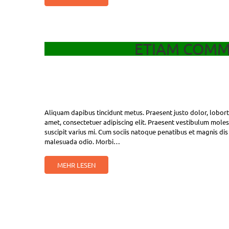
ETIAM COMM
Aliquam dapibus tincidunt metus. Praesent justo dolor, loborti
amet, consectetuer adipiscing elit. Praesent vestibulum mole
suscipit varius mi. Cum sociis natoque penatibus et magnis dis
malesuada odio. Morbi…
MEHR LESEN