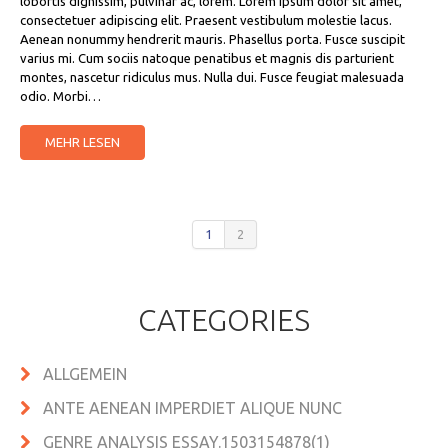
lobortis dignissim, pulvinar ac, lorem. Lorem ipsum dolor sit amet,
consectetuer adipiscing elit. Praesent vestibulum molestie lacus.
Aenean nonummy hendrerit mauris. Phasellus porta. Fusce suscipit
varius mi. Cum sociis natoque penatibus et magnis dis parturient
montes, nascetur ridiculus mus. Nulla dui. Fusce feugiat malesuada
odio. Morbi…
MEHR LESEN
1
2
CATEGORIES
ALLGEMEIN
ANTE AENEAN IMPERDIET ALIQUE NUNC
GENRE ANALYSIS ESSAY.1503154878(1)