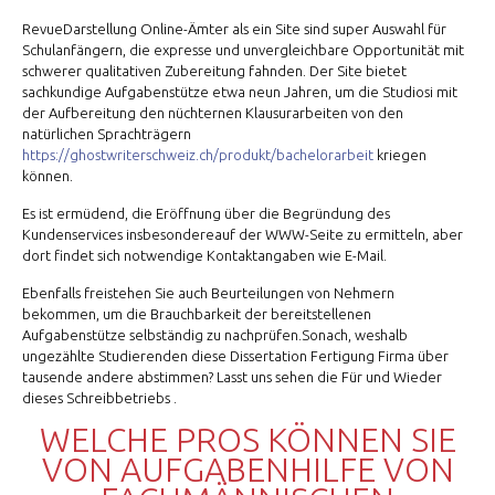
RevueDarstellung Online-Ämter als ein Site sind super
Auswahl für
Schulanfängern, die expresse und unvergleichbare Opportunität mit
schwerer qualitativen Zubereitung fahnden. Der Site bietet
sachkundige Aufgabenstütze etwa neun Jahren, um die Studiosi mit
der Aufbereitung den nüchternen Klausurarbeiten von den
natürlichen Sprachträgern
https://ghostwriterschweiz.ch/produkt/bachelorarbeit
kriegen
können.
Es ist ermüdend, die Eröffnung über die Begründung des
Kundenservices insbesondereauf der WWW-Seite zu ermitteln, aber
dort findet sich notwendige Kontaktangaben wie E-Mail.
Ebenfalls freistehen Sie auch Beurteilungen von Nehmern
bekommen, um die Brauchbarkeit der bereitstellenen
Aufgabenstütze selbständig zu nachprüfen.Sonach, weshalb
ungezählte Studierenden diese Dissertation Fertigung Firma über
tausende andere abstimmen? Lasst uns sehen die Für und Wieder
dieses Schreibbetriebs .
WELCHE PROS KÖNNEN SIE
VON AUFGABENHILFE VON