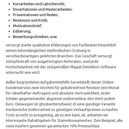
Kursarbeiten und Laborbericht;
Dissertationen und Masterarbeiten;
Präsentationen und Reden;
Rezension und Kritik;
Motivationsbrief;
Editierung;
Bewerbungschreiben, usw.
versorgt starke qualitative Erklärungen von Fachleuten hinsichtlich
seinen lebenslänglichen methodischen Ordnung in
verschiedenartigen gelehrten Branchen. Das Geschäft versorgt
Schöpferkraft von ausgefertigten Referaten, weil jede
Hochschularbeit mit der zeitgemäßen Plagiat Detektion Software
untersucht sein wird.
Außer begründeten Aufgabenmithilfe bereitstellt dieser Online-
Kundenservice zwei Wochen für gebührenfreie Revision (ein Monat
für rätselhafter Auftragen) und absolute Vertraulichkeit.Jeder
Schüler gegeneinander abgrenzt unübersehbar den Wert jedem
Euro. Deswegen ist ghostwriterschweiz.ch eine günstige Variante
medizinische Doktorarbeit zu günstigen Verkaufspreisen zu kaufen.
Trotz es nicht so preigünstig, als es sein kann, ist, anbieten wir
interessante Rabattsystem für Stammkonsumenten. Zum Beispiel, alle
neue Käufern gewinnen garantierten 10% Preisnachlass.