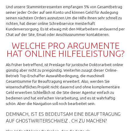
Und unsere Stamminteressenten empfangen 5% von Gesamtbetrag
seiner jeder Order auf sein Konto und können Geld für Auslegung
seinen nächsten Orders ausnutzen.Um die Hilfe Ihnen sehr schnell zu
richten, hat dieser online Schreibservice meisterhaft
Kundenversorgung. Es ist etwaig mit den Mitarbeitern andauernd per
Chat auf der Site, Email oder Anschlussnummer kontaktieren.
WELCHE PRO ARGUMENTE
HAT ONLINE HILFELEISTUNG?
Als früher betreffend, ist Preislage für juristische Doktorarbeit online
günstig aber nicht zu preigünstig. Weiterhin zusagt dieser Online-
Betrieb Top-Erschaffer Auswahlbedingung, die maschinell
Gesamtsumme für Beauftragung erweitert. Also, werden Sie
wissenschaftliches Projekt nicht dauernd und ohne komplementäre
Geld erwerben.Schließlich ist die Site dieser Agentur einfach zu
bedienen und hat einfachen Verarbeitung, und es ist wahrhaftig
schön. Aber die Navigation soll noch bearbeitet sein.
DEMNACH, IST ES BEDEUTSAM EINE BEAUFTRAGUNG
AUF GHOSTWRITERSCHWEIZ . CH ZU MACHEN?